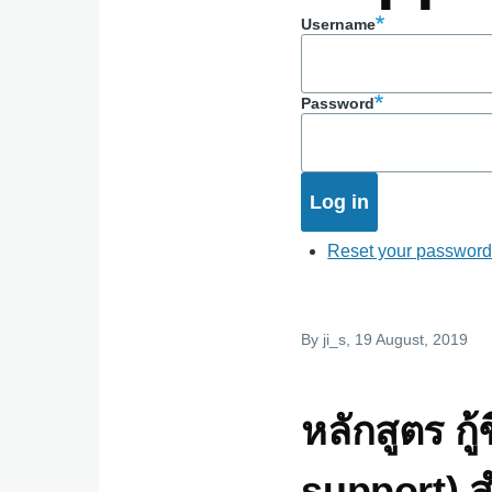
Username
Password
Reset your passwor
By
ji_s
, 19 August, 2019
หลักสูตร ก
support) 