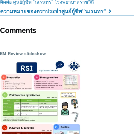
ติดต่อ ศูนย์กู้ชีพ "นเรนทร" โรงพยาบาลราชวิถี
ความหมายของตราประจำศูนย์กู้ชีพ"นเรนทร"
Book
traversal
Comments
links
for
EM Review slideshow
เกี่ยว
กับ
ศูนย์
กู้
ชีพ
"นเร
นทร"