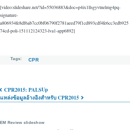
[video:slideshare.net/?id=55036883&doc=p4ix1llsgyvtnelmg4pq-
signature-
a806934fe8df6ab7cc0bf06790f2781aeed79f1cd893cdf4fe6cc3edb925
74cd-poli-151112124323-lva1-app6892]
Tags
CPR
Up
CPR2015: PALS
Book
แหล่งข้อมูลอ้างอิงสำหรับ CPR2015
traversal
links
EM Review slideshow
for