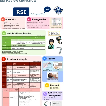
EM Review slideshow
for
การ
ฝึก
อบรม
แพทย์
ประจำ
บ้าน
เวชศาสตร์
ฉุกเฉิน
กรม
การ
แพทย์