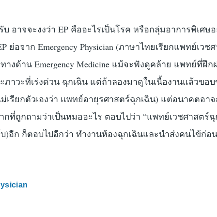
ครับ อาจจะงงว่า EP คืออะไรเป็นโรค หรือกลุ่มอาการพิเศษ
 EP ย่อจาก Emergency Physician (ภาษาไทยเรียกแพทย์เวชศ
ะทางด้าน Emergency Medicine แม้จะฟังดูคล้าย แพทย์ที่ฝึก
าะภาวะที่เร่งด่วน ฉุกเฉิน แต่ถ้าลองมาดูในเนื้องานแล้วขอ
ไม่เรียกตัวเองว่า แพทย์อายุรศาสตร์ฉุกเฉิน) แต่อนาคตอาจ
ังจากที่ถูกถามว่าเป็นหมออะไร ตอบไปว่า “แพทย์เวชศาสตร์ฉ
กโบ)อีก ก็ตอบไปอีกว่า ทำงานห้องฉุกเฉินและนำส่งคนไข้ก่อ
ysician