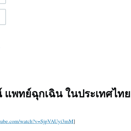
d
9
 แพทย์ฉุกเฉิน ในประเทศไทย
utube.com/watch?v=SjpVAUyi3mM
]