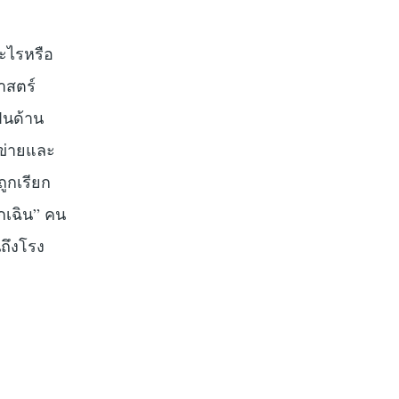
อะไรหรือ
าสตร์
ฝนด้าน
บข่ายและ
ถูกเรียก
ุกเฉิน” คน
นถึงโรง