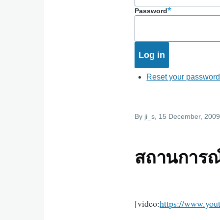
Password
Reset your passwor
By
ji_s
, 15 December, 200
สถานการณ์
[video:
https://www.yo